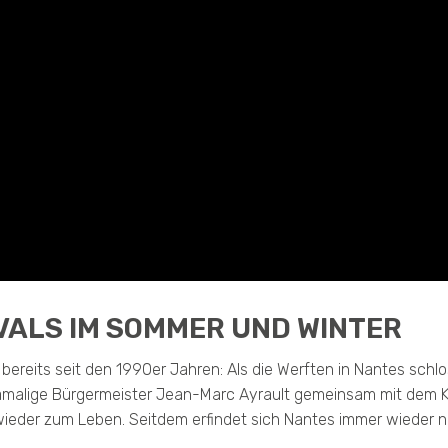
VALS IM SOMMER UND WINTER
bereits seit den 1990er Jahren: Als die Werften in Nantes schlo
amalige Bürgermeister Jean-Marc Ayrault gemeinsam mit dem Ku
ieder zum Leben. Seitdem erfindet sich Nantes immer wieder n