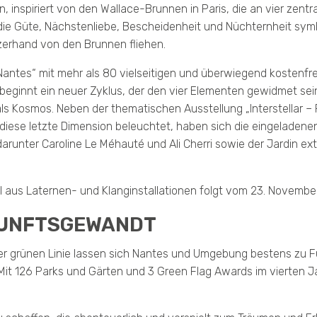
, inspiriert von den Wallace-Brunnen in Paris, die an vier zent
die Güte, Nächstenliebe, Bescheidenheit und Nüchternheit symb
urzerhand von den Brunnen fliehen.
tes“ mit mehr als 80 vielseitigen und überwiegend kostenfreie
eginnt ein neuer Zyklus, der den vier Elementen gewidmet sein 
ls Kosmos. Neben der thematischen Ausstellung „Interstellar – Ré
iese letzte Dimension beleuchtet, haben sich die eingeladenen
unter Caroline Le Méhauté und Ali Cherri sowie der Jardin ext
l aus Laternen- und Klanginstallationen folgt vom 23. Novembe
KUNFTSGEWANDT
r grünen Linie lassen sich Nantes und Umgebung bestens zu F
 126 Parks und Gärten und 3 Green Flag Awards im vierten Jah