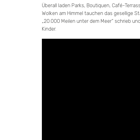
Überall laden Parks, Boutiquen, Café-Terras
Wolken am Himmel tauchen das gesellige Stad
„20.000 Meilen unter dem Meer“ schrieb und
Kinder.