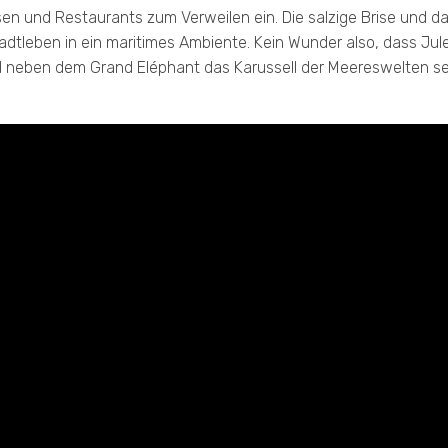
sen und Restaurants zum Verweilen ein. Die salzige Brise und 
tleben in ein maritimes Ambiente. Kein Wunder also, dass Jule
 neben dem Grand Eléphant das Karussell der Meereswelten sei