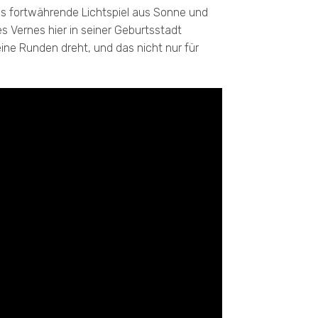
das fortwährende Lichtspiel aus Sonne und
s Vernes hier in seiner Geburtsstadt
ne Runden dreht, und das nicht nur für